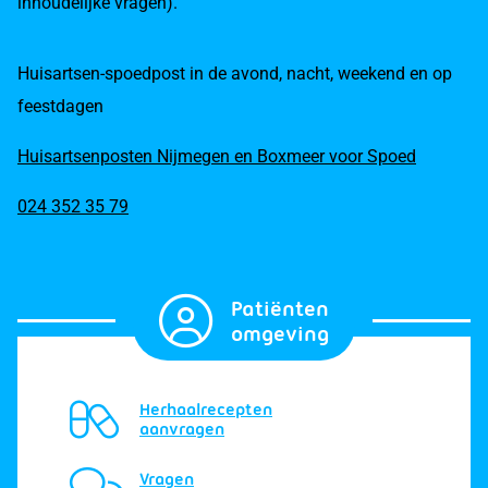
inhoudelijke vragen).
Huisartsen-spoedpost in de avond, nacht, weekend en op
feestdagen
Huisartsenposten Nijmegen en Boxmeer voor Spoed
024 352 35 79
Patiënten
omgeving
Herhaalrecepten
aanvragen
Vragen