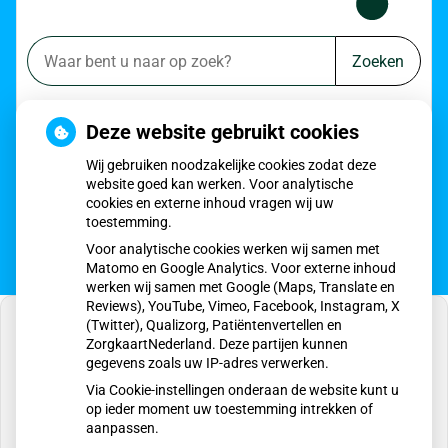
Zoeken
of zoek op lichaam
Deze website gebruikt cookies
Betrouwbare informatie over ziekte en gezondheid
Wij gebruiken noodzakelijke cookies zodat deze
website goed kan werken. Voor analytische
cookies en externe inhoud vragen wij uw
toestemming.
Voor analytische cookies werken wij samen met
Matomo en Google Analytics. Voor externe inhoud
werken wij samen met Google (Maps, Translate en
Reviews), YouTube, Vimeo, Facebook, Instagram, X
(Twitter), Qualizorg, Patiëntenvertellen en
ZorgkaartNederland. Deze partijen kunnen
gegevens zoals uw IP-adres verwerken.
U heeft geen toestemming gegeven voor
Via Cookie-instellingen onderaan de website kunt u
externe inhoud
die nodig is om dit te zien.
op ieder moment uw toestemming intrekken of
aanpassen.
Cookie-instellingen wijzigen