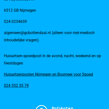
6512 GB Nijmegen
024-3234659
algemeen@gcbottendaal.nl (alleen voor niet-medisch
inhoudelijke vragen).
Huisartsen-spoedpost in de avond, nacht, weekend en op
feestdagen
Huisartsenposten Nijmegen en Boxmeer voor Spoed
024 352 35 79
Patiënten