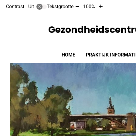
Tekst
Tekst
Contrast
Tekstgrootte
100%
Uit
verkleinen
vergroten
met
met
10%
10%
Gezondheidscentr
Hoofdmenu
HOME
PRAKTIJK INFORMATI