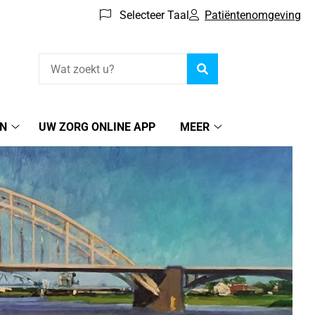
Selecteer Taal
Patiëntenomgeving
Zoeken
EN
UW ZORG ONLINE APP
MEER
Online
Meer
regelen
submenu
submenu