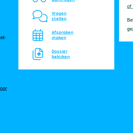
of
Vragen
stellen
Be
ge
Afspraken
et-
maken
Dossier
bekijken
oor