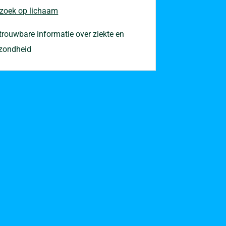
 zoek op lichaam
trouwbare informatie over ziekte en
zondheid