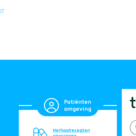
Patiënten
omgeving
Herhaalrecepten
aanvragen