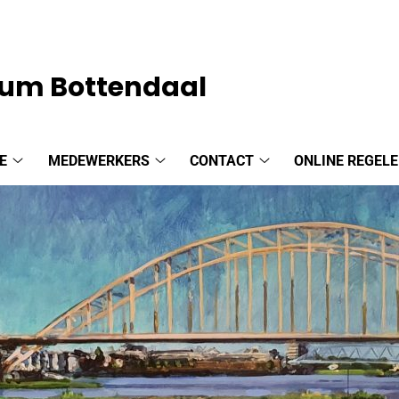
um Bottendaal
E
MEDEWERKERS
CONTACT
ONLINE REGEL
Praktijk
Medewerkers
Contact
informatie
submenu
submenu
submenu