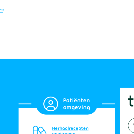
Patiënten
omgeving
Herhaalrecepten
aanvragen