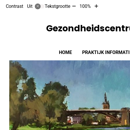
Tekst
Tekst
Contrast
Tekstgrootte
100%
Uit
verkleinen
vergroten
met
met
10%
10%
Gezondheidscentr
Hoofdmenu
HOME
PRAKTIJK INFORMATI