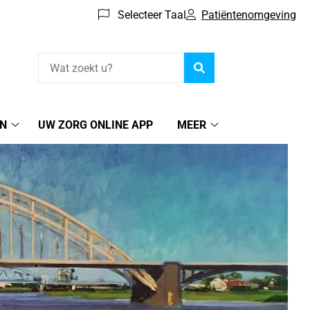
Selecteer Taal
Patiëntenomgeving
Zoeken
EN
UW ZORG ONLINE APP
MEER
Online
Meer
regelen
submenu
submenu