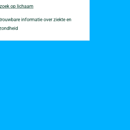
 zoek op lichaam
trouwbare informatie over ziekte en
zondheid