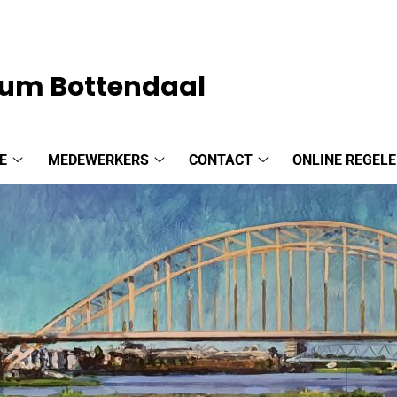
um Bottendaal
E
MEDEWERKERS
CONTACT
ONLINE REGEL
Praktijk
Medewerkers
Contact
informatie
submenu
submenu
submenu