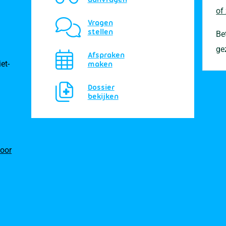
of
Vragen
stellen
Be
ge
Afspraken
et-
maken
Dossier
bekijken
oor